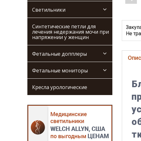
Светильники
Синтетические петли для
Закуп
лечения недержания мочи при
Не тра
напряжении у женщин
Фетальные допплеры
Опис
Фетальные мониторы
Б
Кресла урологические
п
у
о
т