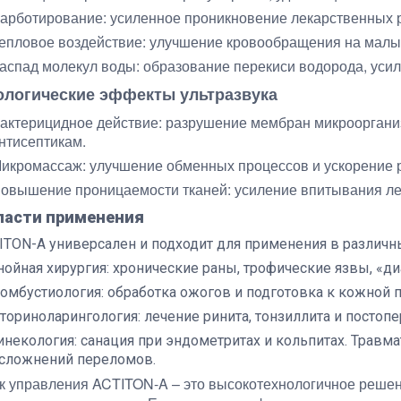
арботирование: усиленное проникновение лекарственных р
епловое воздействие: улучшение кровообращения на малых
аспад молекул воды: образование перекиси водорода, ус
ологические эффекты ультразвука
актерицидное действие: разрушение мембран микроорганиз
нтисептикам.
икромассаж: улучшение обменных процессов и ускорение 
овышение проницаемости тканей: усиление впитывания л
ласти применения
ITON-A универсален и подходит для применения в различн
нойная хирургия: хронические раны, трофические язвы, «ди
омбустиология: обработка ожогов и подготовка к кожной 
ториноларингология: лечение ринита, тонзиллита и постоп
инекология: санация при эндометритах и кольпитах. Травма
сложнений переломов.
к управления ACTITON-A – это высокотехнологичное решен