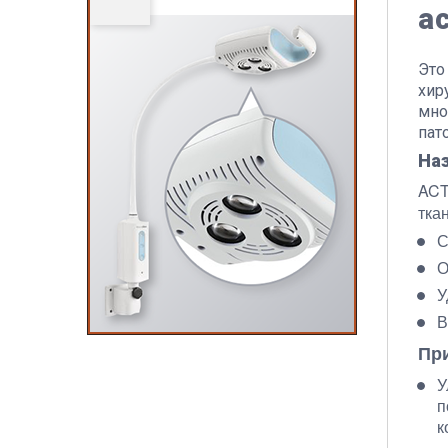
а
Это
хир
мно
пат
На
ACT
тка
С
О
У
В
Пр
У
п
к