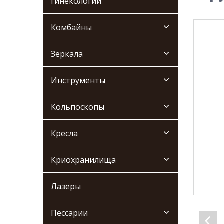
гинекологии
Комбайны
Зеркала
Инструменты
Кольпоскопы
Кресла
Криохранилища
Лазеры
Пессарии