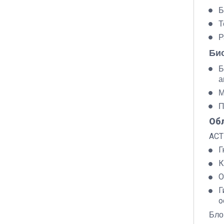
Б
Т
Р
Би
Б
а
М
П
Об
ACT
Г
К
О
Г
о
Бло