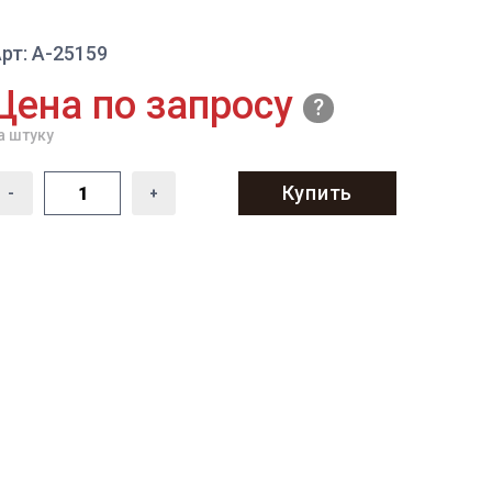
рт: A-25159
Цена по запросу
а штуку
Купить
-
+