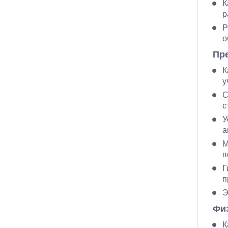
К
р
Р
о
Пр
К
у
С
с
У
а
М
в
Г
п
Э
Фи
К