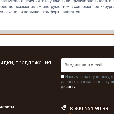
тразвукового лечения. Его уникальная функциональность и
ройство незаменимым инструментом в современной хирурги
ки лечения и повышая комфорт пациентов.
идки, предложения!
Нажимая на эту кнопку, 
данных и соглашаюсь с у
данных
.
онтакты
88005555550