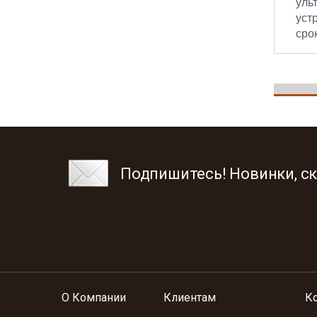
уль
уст
сро
Подпишитесь! Новинки, ск
О Компании
Клиентам
К