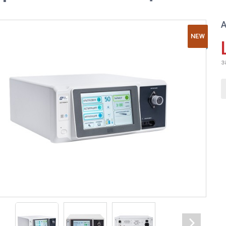
А
NEW
з