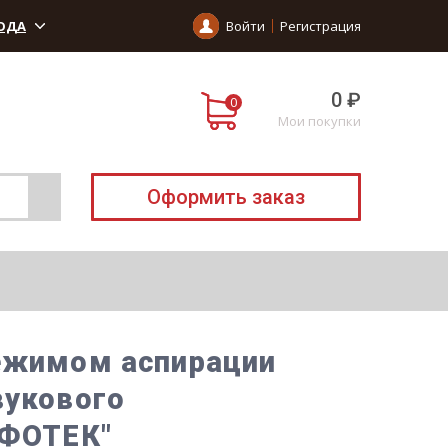
ОДА
Войти
Регистрация
0 ₽
Мои покупки
Оформить заказ
режимом аспирации
вукового
"ФОТЕК"