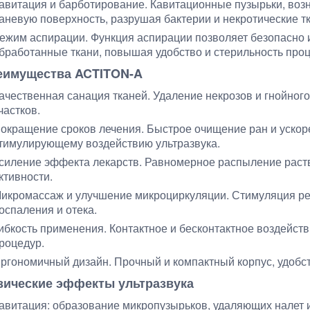
авитация и барботирование. Кавитационные пузырьки, во
аневую поверхность, разрушая бактерии и некротические тк
ежим аспирации. Функция аспирации позволяет безопасно и
бработанные ткани, повышая удобство и стерильность про
еимущества ACTITON-A
ачественная санация тканей. Удаление некрозов и гнойног
частков.
окращение сроков лечения. Быстрое очищение ран и уско
тимулирующему воздействию ультразвука.
силение эффекта лекарств. Равномерное распыление раст
ктивности.
икромассаж и улучшение микроциркуляции. Стимуляция ре
оспаления и отека.
ибкость применения. Контактное и бесконтактное воздейст
роцедур.
ргономичный дизайн. Прочный и компактный корпус, удобс
зические эффекты ультразвука
авитация: образование микропузырьков, удаляющих налет 