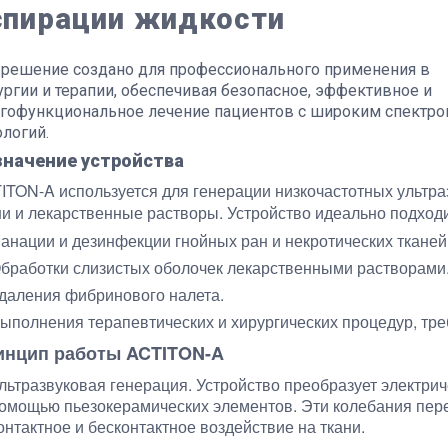
спирации жидкости
 решение создано для профессионального применения в
ургии и терапии, обеспечивая безопасное, эффективное и
гофункциональное лечение пациентов с широким спектр
ологий.
значение устройства
ITON-A используется для генерации низкочастотных ультр
ни и лекарственные растворы. Устройство идеально подходи
анации и дезинфекции гнойных ран и некротических тканей
бработки слизистых оболочек лекарственными растворами
даления фибринового налета.
ыполнения терапевтических и хирургических процедур, тр
инцип работы ACTITON-A
льтразвуковая генерация. Устройство преобразует электрич
омощью пьезокерамических элементов. Эти колебания пер
онтактное и бесконтактное воздействие на ткани.