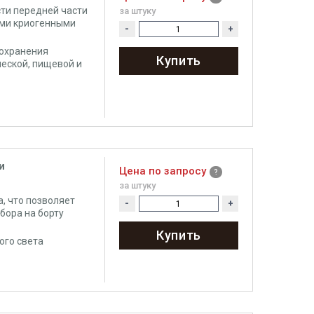
ти передней части
за штуку
ими криогенными
-
+
иохранения
Купить
ческой, пищевой и
и
Цена по запросу
за штуку
, что позволяет
-
+
бора на борту
Купить
ого света