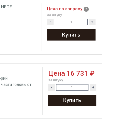
GHETE
Цена по запросу
за штуку
-
+
Купить
Цена
16 731 ₽
орий
за штуку
 части головы от
-
+
Купить