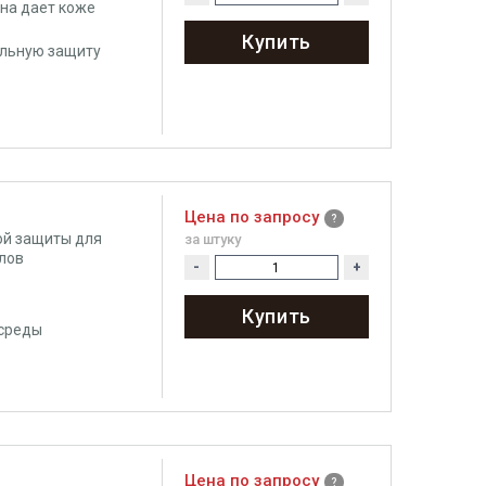
на дает коже
Купить
ельную защиту
Цена по запросу
ой защиты для
за штуку
лов
-
+
Купить
 среды
Цена по запросу