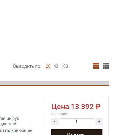
Выводить по:
20
40
100
Цена
13 392 ₽
за штуку
лечий рук
-
+
идкостей
доотталкивающей