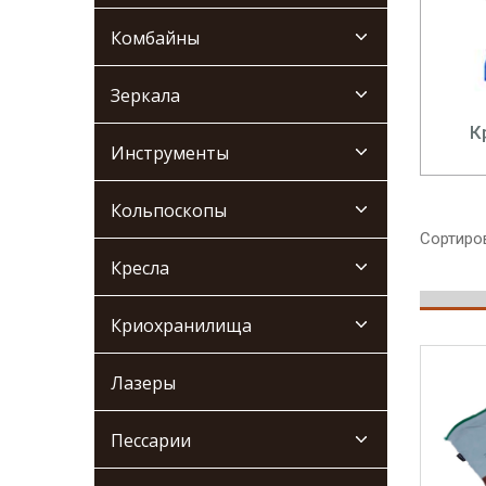
Комбайны
Зеркала
К
Инструменты
Кольпоскопы
Сортиров
Кресла
Криохранилища
Лазеры
Пессарии