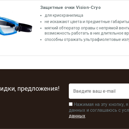
Защитные очки Vision-Cryo
для криoхранилища
не искажают цвета и предметные габариты
мягкий обтюратор оправы с непрямой вент
возможность работать в них длительное в
способны отражать ультрафиолетовые изл
идки, предложения!
Нажимая на эту кнопку, 
данных и соглашаюсь с у
данных
.