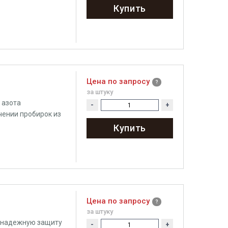
Купить
Цена по запросу
за штуку
 азота
-
+
ении пробирок из
Купить
Цена по запросу
за штуку
 надежную защиту
-
+