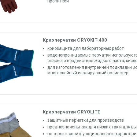
пропиткой
Криоперчатки CRYOKIT-400
криозащита для лабораторных работ
водонепроницаемые перчатки используютс
опасного воздействия жидкого азота, кисл
для изготовления внутренней подкладки и
многослойный изолирующий полиэстер
Криоперчатки CRYOLITE
защитные
перчатки
для производств
предназначены как для низких так и для в
не теряют свои функциональные характерис