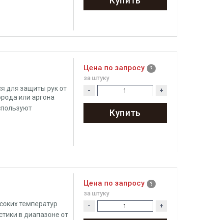
Купить
Цена по запросу
за штуку
я для защиты рук от
-
+
орода или аргона
спользуют
Купить
Цена по запросу
за штуку
ысоких температур
-
+
тики в диапазоне от