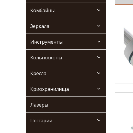
Комбайны
Зеркала
Инструменты
Кольпоскопы
Кресла
Криохранилища
Лазеры
Пессарии