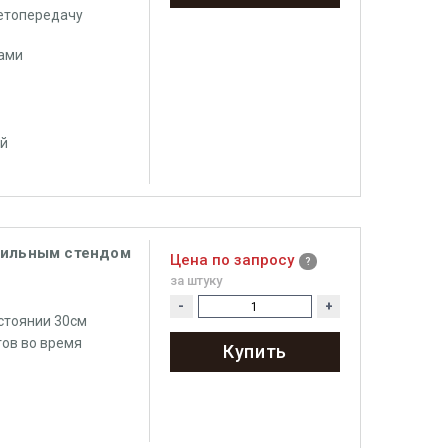
ветопередачу
сами
ый
бильным стендом
Цена по запросу
за штуку
-
+
стоянии 30см
ов во время
Купить