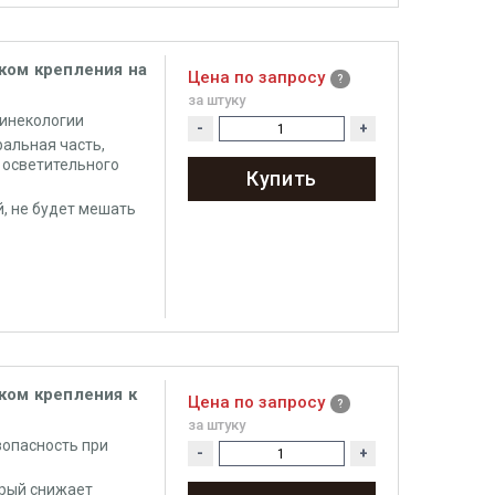
ком крепления на
Цена по запросу
за штуку
гинекологии
-
+
альная часть,
 осветительного
Купить
, не будет мешать
ком крепления к
Цена по запросу
за штуку
зопасность при
-
+
рый снижает