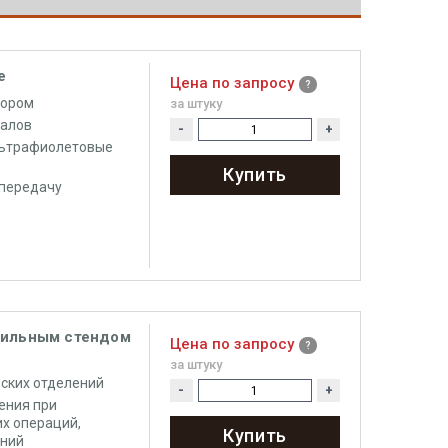
e
Цена по запросу
тором
за штуку
иалов
-
+
льтрафиолетовые
Купить
опередачу
бильным стендом
Цена по запросу
за штуку
ских отделений
-
+
ения при
их операций,
Купить
аний