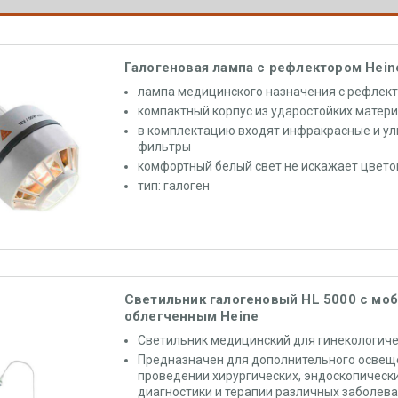
Галогеновая лампа с рефлектором Hein
лампа медицинского назначения с рефлек
компактный корпус из ударостойких матер
в комплектацию входят инфракрасные и у
фильтры
комфортный белый свет не искажает цвет
тип: галоген
Светильник галогеновый HL 5000 с мо
облегченным Heine
Светильник медицинский для гинекологиче
Предназначен для дополнительного освещ
проведении хирургических, эндоскопическ
диагностики и терапии различных заболев