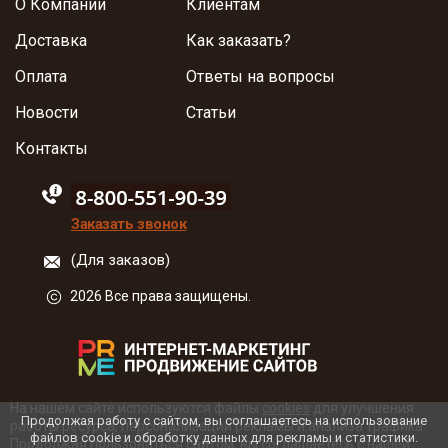
О Компании
Клиентам
Доставка
Как заказать?
Оплата
Ответы на вопросы
Новости
Статьи
Контакты
88005555550
Заказать звонок
(Для заказов)
2026 Все права защищены.
На нашем сайте используются файлы
cookies
для улучшения
Продолжая работу с сайтом, вы соглашаетесь на использование
работы ресурса, персонализации рекламы и анализа трафика.
файлов cookie и обработку данных для рекламы и статистики.
Продолжая пользоваться сайтом, вы соглашаетесь с нашей