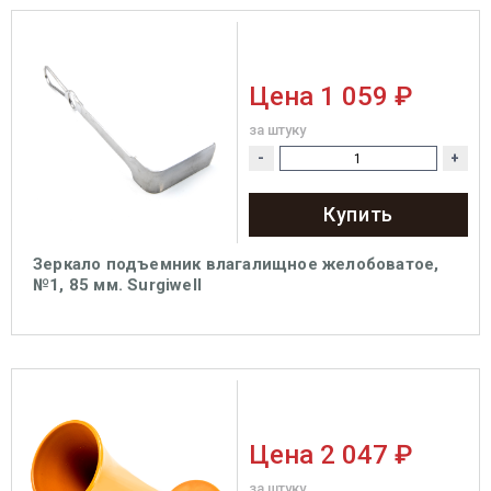
Цена
1 059 ₽
за штуку
-
+
Купить
Зеркало подъемник влагалищное желобоватое,
№1, 85 мм. Surgiwell
Цена
2 047 ₽
за штуку