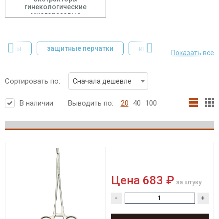
гинекологические
многоразовые
тетеры
защитные перчатки
инфузионные стойки
Показать все
Сортировать по:
Сначала дешевле
В наличии
Выводить по:
20
40
100
Цена
683 ₽
за штуку
-
+