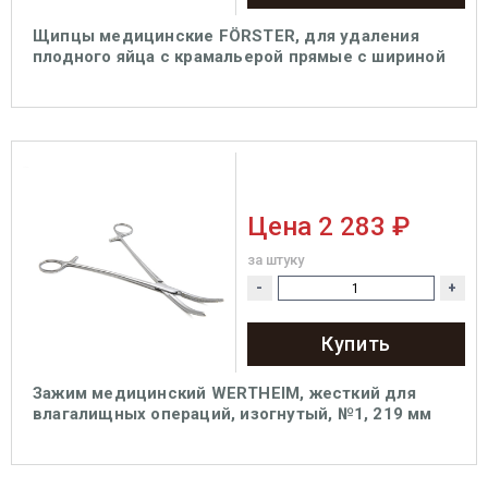
Щипцы медицинские FÖRSTER, для удаления
плодного яйца с крамальерой прямые с шириной
губок 14 мм, 260 мм (Щ-17-4р), МИЗТ
Цена
2 283 ₽
за штуку
-
+
Купить
Зажим медицинский WERTHEIM, жесткий для
влагалищных операций, изогнутый, №1, 219 мм
(З-60-2р), МИЗТ