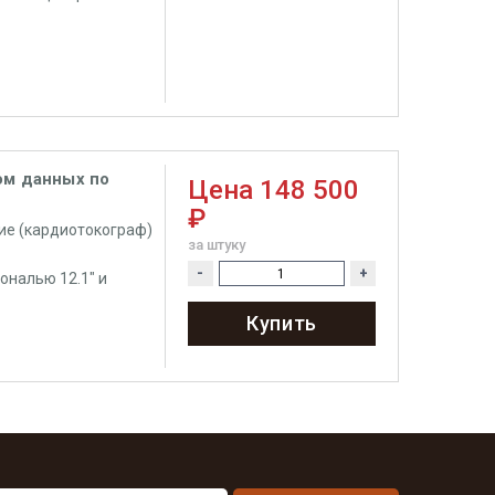
ом данных по
Цена
148 500
₽
ие (кардиотокограф)
за штуку
-
+
налью 12.1" и
Купить