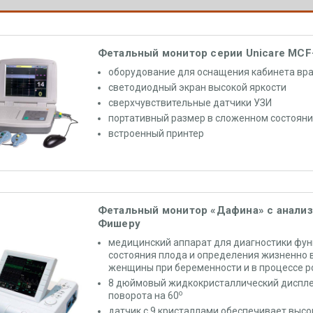
Фетальный монитор серии Unicare MCF
оборудование для оснащения кабинета вра
светодиодный экран высокой яркости
сверхчувствительные датчики УЗИ
портативный размер в сложенном состоян
встроенный принтер
Фетальный монитор «Дафина» с анализ
Фишеру
медицинский аппарат для диагностики фу
состояния плода и определения жизненно 
женщины при беременности и в процессе р
8 дюймовый жидкокристаллический диспл
о
поворота на 60
датчик с 9 кристаллами обеспечивает высо