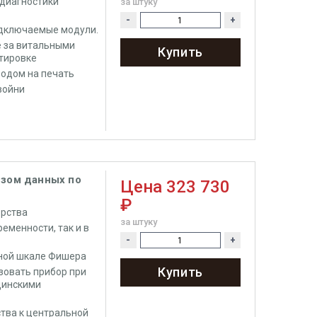
 диагностики
за штуку
-
+
одключаемые модули.
е за витальными
Купить
тировке
одом на печать
войни
изом данных по
Цена
323 730
₽
ерства
за штуку
еменности, так и в
-
+
ьной шкале Фишера
Купить
зовать прибор при
цинскими
тва к центральной