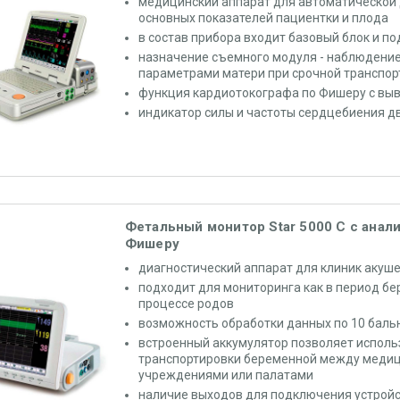
медицинский аппарат для автоматической
основных показателей пациентки и плода
в состав прибора входит базовый блок и п
назначение съемного модуля - наблюдени
параметрами матери при срочной транспор
функция кардиотокографа по Фишеру с выв
индикатор силы и частоты сердцебиения д
Фетальный монитор Star 5000 С с анал
Фишеру
диагностический аппарат для клиник акуш
подходит для мониторинга как в период бер
процессе родов
возможность обработки данных по 10 бал
встроенный аккумулятор позволяет исполь
транспортировки беременной между меди
учреждениями или палатами
наличие выходов для подключения устройс