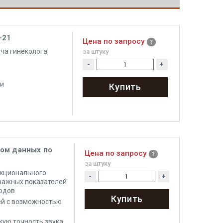
-21
Цена по запросу
ча гинеколога
за штуку
-
+
ии
Купить
ом данных по
Цена по запросу
за штуку
нкционального
-
+
важных показателей
одов
Купить
ей с возможностью
кую точность звука