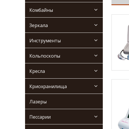
Комбайны
Зеркала
Инструменты
Кольпоскопы
Кресла
Криохранилища
Лазеры
Пессарии