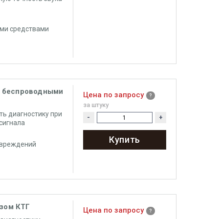
ми средствами
с беспроводными
Цена по запросу
за штуку
ь диагностику при
-
+
сигнала
Купить
овреждений
изом КТГ
Цена по запросу