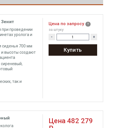
 Зенит
Цена по запросу
я при проведении
за штуку
инетах уролога и
-
+
и сиденья 700 мм
Купить
и и высоты создают
пациента
, сиреневый,
котовый
ских, так и
ярный
Цена
482 279
еколога