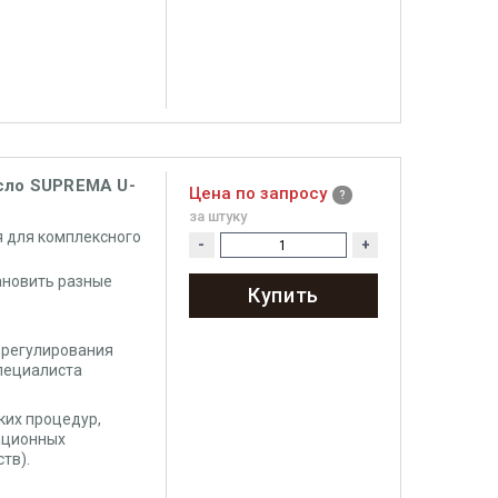
есло SUPREMA U-
Цена по запросу
за штуку
 для комплексного
-
+
ановить разные
Купить
 регулирования
специалиста
ких процедур,
ационных
тв).