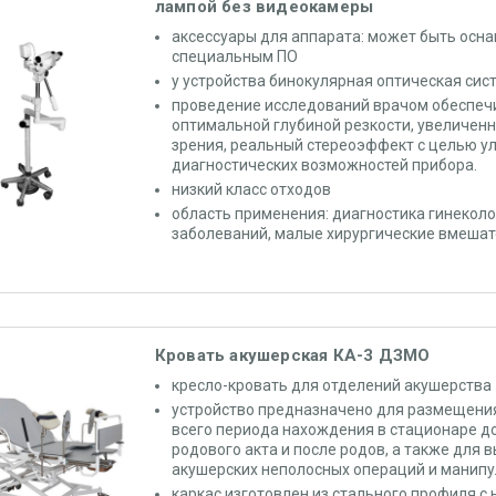
лампой без видеокамеры
аксессуары для аппарата: может быть осна
специальным ПО
у устройства бинокулярная оптическая сист
проведение исследований врачом обеспеч
оптимальной глубиной резкости, увеличен
зрения, реальный стереоэффект с целью у
диагностических возможностей прибора.
низкий класс отходов
область применения: диагностика гинекол
заболеваний, малые хирургические вмеша
Кровать акушерская КА-3 ДЗМО
кресло-кровать для отделений акушерства
устройство предназначено для размещени
всего периода нахождения в стационаре до
родового акта и после родов, а также для 
акушерских неполосных операций и манип
каркас изготовлен из стального профиля с