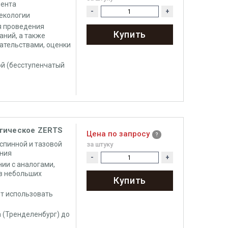
иента
-
+
некологии
я проведения
Купить
аний, а также
тельствами, оценки
ой (бесступенчатый
огическое ZERTS
Цена по запросу
спинной и тазовой
за штуку
ения
-
+
ии с аналогами,
в небольших
Купить
ет использовать
 (Тренделенбург) до