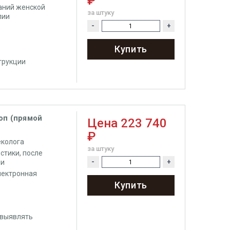
₽
аний женской
за штуку
пии
-
+
Купить
трукции
оп (прямой
Цена
223 740
₽
еколога
за штуку
стики, после
ии
-
+
лектронная
Купить
 выявлять