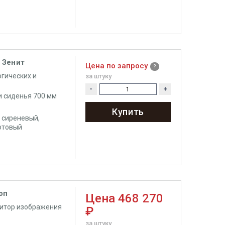
 Зенит
Цена по запросу
гических и
за штуку
-
+
и сиденья 700 мм
Купить
, сиреневый,
котовый
оп
Цена
468 270
итор изображения
₽
за штуку