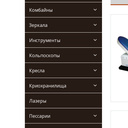
Комбайны
Зеркала
Инструменты
Кольпоскопы
Кресла
Криохранилища
Лазеры
Пессарии