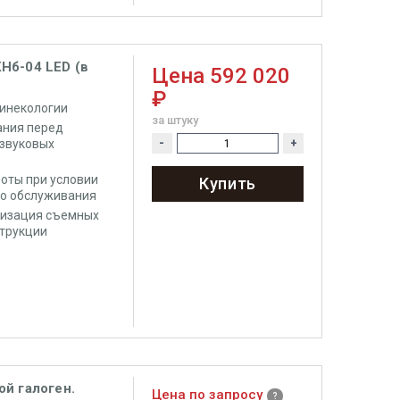
Нб-04 LED (в
Цена
592 020
₽
гинекологии
за штуку
ания перед
азвуковых
-
+
оты при условии
Купить
го обслуживания
лизация съемных
струкции
е
й галоген.
Цена по запросу