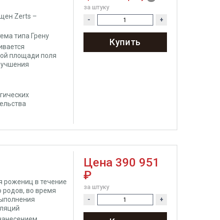
за штуку
щен Zerts –
-
+
ема типа Грену
Купить
ивается
ной площади поля
лучшения
огических
тельства
Цена
390 951
₽
я рожениц в течение
за штуку
 родов, во время
выполнения
-
+
уляций
 нанесением