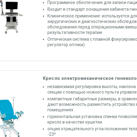
Программное обеспечение для записи пац
Входит в стандарт оснащения кабинета ги
Клиническое применение: используется дл
хирургических и диагностических обследов
обследования перед операционными вмеша
результативности терапии
Оптическая система с плавной фокусировк
регулятор оптики)
Кресло электромеханическое гинекол
независимая регулировка высоты, наклона 
секции с помощью ножного пульта управл
компактные габаритные размеры, в сравнен
дают возможность разместить устройство 
помещениях
горизонтальная установка спинки позволя
кресло в качестве кушетки
опция отрицательного угла положения тела
-23º