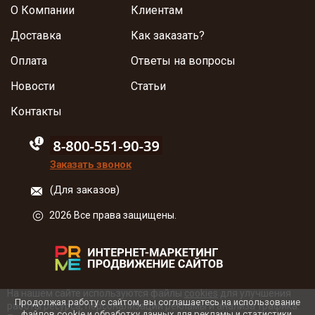
О Компании
Клиентам
Доставка
Как заказать?
Оплата
Ответы на вопросы
Новости
Статьи
Контакты
88005555550
Заказать звонок
(Для заказов)
2026 Все права защищены.
На нашем сайте используются файлы
cookies
для улучшения
Продолжая работу с сайтом, вы соглашаетесь на использование
работы ресурса, персонализации рекламы и анализа трафика.
файлов cookie и обработку данных для рекламы и статистики.