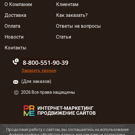
О Компании
Клиентам
Доставка
Как заказать?
Оплата
Ответы на вопросы
Новости
Статьи
Контакты
88005555550
Заказать звонок
(Для заказов)
2026 Все права защищены.
На нашем сайте используются файлы
cookies
для улучшения
Продолжая работу с сайтом, вы соглашаетесь на использование
работы ресурса, персонализации рекламы и анализа трафика.
файлов cookie и обработку данных для рекламы и статистики.