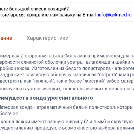
аете большой список позиций?
тьте время, пришлите нам заявку на E-mail:
info@gnkmed.ru
ание
Характеристики
имерная 2-сторонняя ложка Фолькмана применяется для за
ерхности слизистой оболочки уретры, влагалища и шейки 
робиоценоза. Изготовлен из белого полистирола - апироге
раздражает слизистую оболочку. различная "острота" края 
ществлять как "нежный", так и более "жесткий" забор матер
ользуется в урологических, гинекологических и венероло
еимущеста зонда урогенитального
атериал зонда - атравматичный белый полистирол, котор
болочек
 конца ложки имеют разную ширину (2 и 4 мм) и округлую
существлению процедур, с возможностью выбора величин