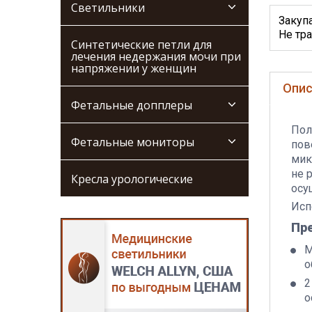
Светильники
Закуп
Не тра
Синтетические петли для
лечения недержания мочи при
напряжении у женщин
Опис
Фетальные допплеры
Пол
Фетальные мониторы
пов
мик
не 
Кресла урологические
осу
Исп
Пр
М
о
2
о