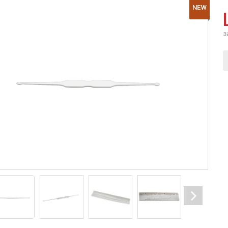
NEW
з