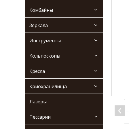
Комбайны
Зеркала
Инструменты
Кольпоскопы
Кресла
Криохранилища
Лазеры
Пессарии