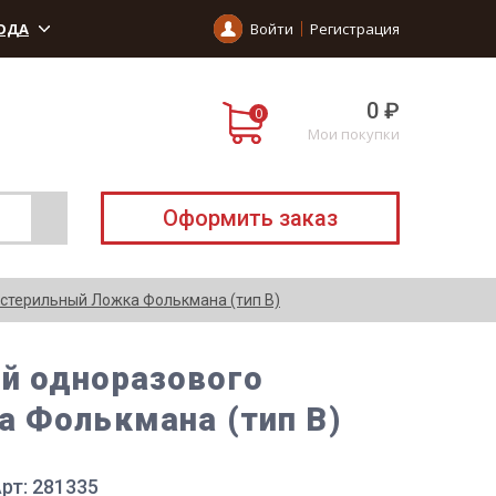
ОДА
Войти
Регистрация
0 ₽
Мои покупки
Оформить заказ
стерильный Ложка Фолькмана (тип В)
й одноразового
а Фолькмана (тип В)
рт: 281335