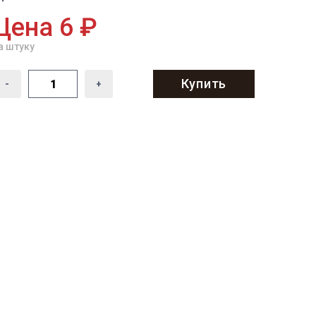
Цена 6 ₽
а штуку
Купить
-
+