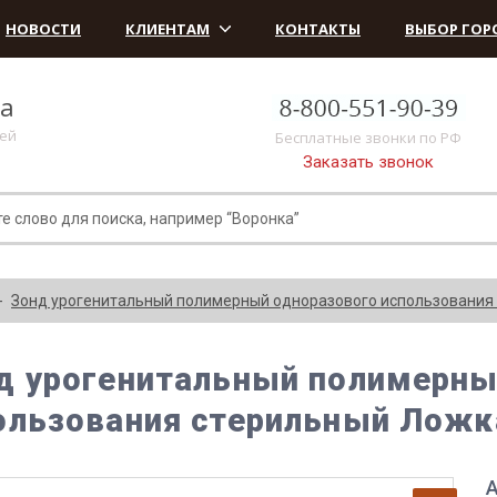
НОВОСТИ
КЛИЕНТАМ
КОНТАКТЫ
ВЫБОР ГОР
ка
лей
Бесплатные звонки по РФ
Заказать звонок
Зонд урогенитальный полимерный одноразового использования 
д урогенитальный полимерны
ользования стерильный Ложк
А