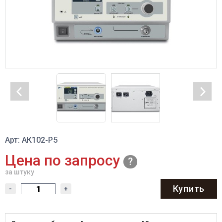
Арт: АК102-Р5
Цена по запросу
за штуку
Купить
-
+