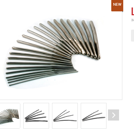
NEW
з