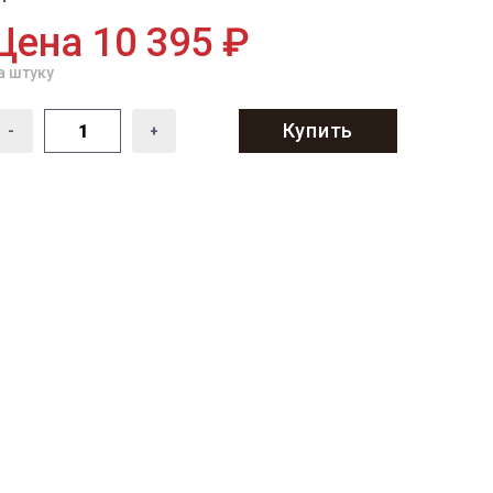
Цена 10 395 ₽
а штуку
Купить
-
+