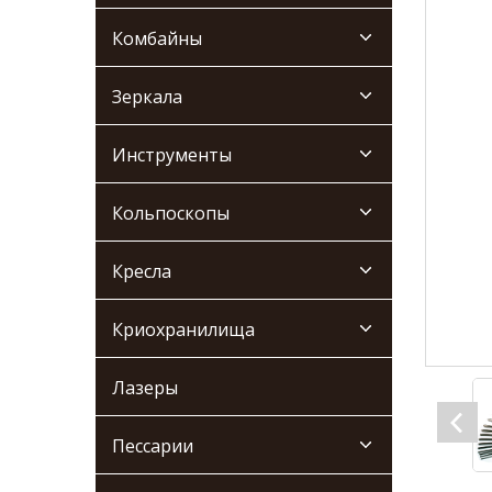
Комбайны
Зеркала
Инструменты
Кольпоскопы
Кресла
Криохранилища
Лазеры
Пессарии