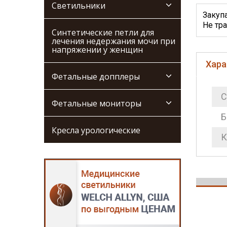
Светильники
Закуп
Не тра
Синтетические петли для
лечения недержания мочи при
напряжении у женщин
Хара
Фетальные допплеры
С
Фетальные мониторы
Б
Кресла урологические
К