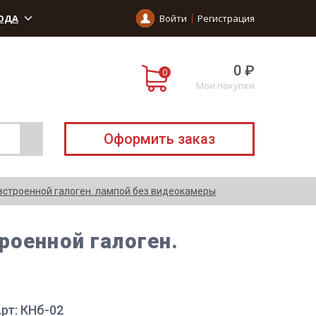
ОДА
Войти
Регистрация
0 ₽
Мои покупки
Оформить заказ
встроенной галоген. лампой без видеокамеры
роенной галоген.
рт: КНб-02