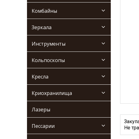
Комбайны
Зеркала
Инструменты
Кольпоскопы
Кресла
Криохранилища
Лазеры
Закуп
Пессарии
Не тра