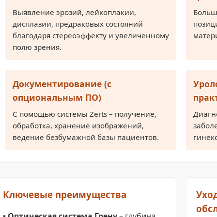
Выявление эрозий, лейкоплакии,
Больш
дисплазии, предраковых состояний
позиц
благодаря стереоэффекту и увеличенному
матер
полю зрения.
Документирование (с
Урол
опциональным ПО)
прак
С помощью системы Zerts – получение,
Диагн
обработка, хранение изображений,
забол
ведение безбумажной базы пациентов.
гинек
Ключевые преимущества
Ухо
обс
• Оптическая система Грену
– глубина