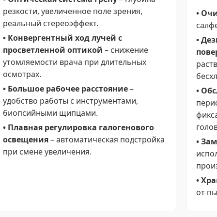
резкости, увеличенное поле зрения,
• Оч
реальный стереоэффект.
салфе
• Конвергентный ход лучей с
• Де
просветленной оптикой
– снижение
пове
утомляемости врача при длительных
раст
осмотрах.
бесх
• Большое рабочее расстояние
–
• Об
удобство работы с инструментами,
пери
биопсийными щипцами.
фикс
голов
• Плавная регулировка галогенового
освещения
– автоматическая подстройка
• За
при смене увеличения.
испо
прои
• Хр
от пы