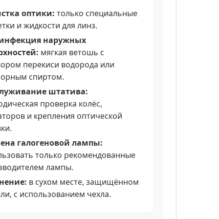
истка оптики:
только специальные
тки и жидкости для линз.
зинфекция наружных
рхностей:
мягкая ветошь с
вором перекиси водорода или
лорным спиртом.
служивание штатива:
одическая проверка колёс,
аторов и крепления оптической
ки.
мена галогеновой лампы:
льзовать только рекомендованные
зводителем лампы.
анение:
в сухом месте, защищённом
ли, с использованием чехла.