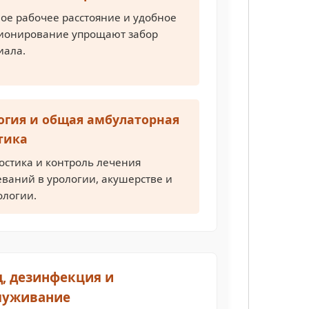
ое рабочее расстояние и удобное
ионирование упрощают забор
иала.
огия и общая амбулаторная
тика
остика и контроль лечения
еваний в урологии, акушерстве и
ологии.
д, дезинфекция и
луживание