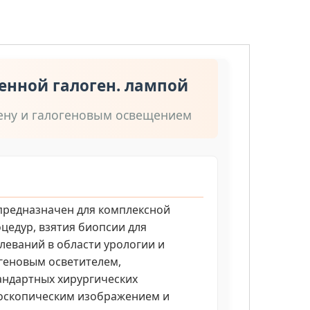
енной галоген. лампой
ену и галогеновым освещением
предназначен для комплексной
цедур, взятия биопсии для
леваний в области урологии и
геновым осветителем,
андартных хирургических
еоскопическим изображением и