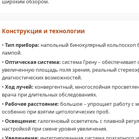
широким обзором.
Конструкция и технологии
•
Тип прибора:
напольный бинокулярный кольпоскоп б
лампой.
•
Оптическая система:
система Грену – обеспечивает 
увеличенную площадь поля зрения, реальный стереоэ
диагностических возможностей.
•
Ход лучей:
конвергентный, многослойная просветлен
врача при длительных обследованиях.
•
Рабочее расстояние:
большое – упрощает работу с 
особенно при взятии цитологических проб.
•
Освещение:
галогеновый осветитель с плавной регу
настройкой при смене уровня увеличения.
•
Увеличение:
интегрированная система поэтапного у