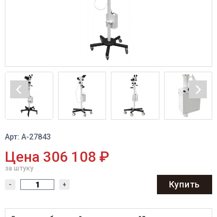
Арт: A-27843
Цена 306 108 ₽
за штуку
Купить
-
+