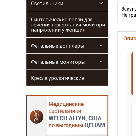
Светильники
Закуп
Не тра
Синтетические петли для
лечения недержания мочи при
напряжении у женщин
Опис
Фетальные допплеры
Фетальные мониторы
Кресла урологические