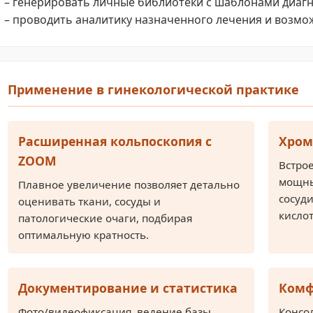
– генерировать личные библиотеки с шаблонами диагно
– проводить аналитику назначенного лечения и возмо
Применение в гинекологической практике
Расширенная кольпоскопия с
Хром
ZOOM
Встро
мощны
Плавное увеличение позволяет детально
сосуди
оценивать ткани, сосуды и
кисло
патологические очаги, подбирая
оптимальную кратность.
Документирование и статистика
Комф
Фото/видеофиксация, ведение базы
Консо