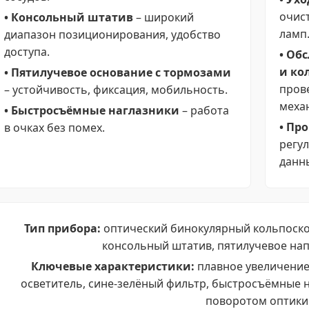
очис
• Консольный штатив
– широкий
ламп
диапазон позиционирования, удобство
доступа.
• Об
и ко
• Пятилучевое основание с тормозами
пров
– устойчивость, фиксация, мобильность.
механ
• Быстросъёмные наглазники
– работа
• Пр
в очках без помех.
регу
данн
Тип прибора:
оптический бинокулярный кольпоско
консольный штатив, пятилучевое на
Ключевые характеристики:
плавное увеличение
осветитель, сине-зелёный фильтр, быстросъёмные 
поворотом оптики