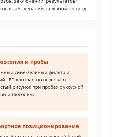
зов, заключений, результатов;
жных заболеваний за любой период.
оскопия и пробы
енный сине-зелёный фильтр и
й LED контрастно выделяют
стый рисунок при пробах с уксусной
той и Люголем.
ортное позиционирование
льный штатив с пятилучевой базой