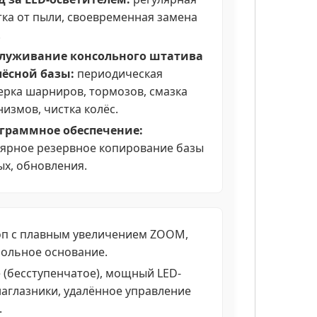
тка от пыли, своевременная замена
.
служивание консольного штатива
лёсной базы:
периодическая
ерка шарниров, тормозов, смазка
измов, чистка колёс.
ограммное обеспечение:
лярное резервное копирование базы
ых, обновления.
п с плавным увеличением ZOOM,
польное основание.
 (бесступенчатое), мощный LED-
наглазники, удалённое управление
.