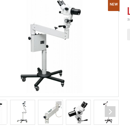
NEW
з