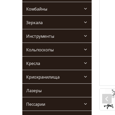
Комбайны
Зеркала
Инструменты
Кольпоскопы
Кресла
Криохранилища
Лазеры
Пессарии