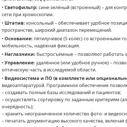
•
Светофильтр:
сине-зелёный (встроенный) – для конт
сети при хромоскопии.
•
Штатив:
консольный – обеспечивает удобное позици
пространстве, широкий диапазон перемещений.
•
Основание:
пятилучевое (5 колёс) со встроенными т
мобильность, надёжная фиксация.
•
Наглазники:
быстросъёмные – позволяют работать в
•
Управление:
удалённое (или удобное ручное) – позв
оптическую часть в исследуемой области.
•
Видеосистема и ПО (в комплекте или опционально
видеоаппаратурой. Программное обеспечение позволя
– создавать полные базы исследований и пациентов;
– осуществлять сортировку по заданным критериям (ал
очерёдность);
– хранить неограниченное количество фото- и видеосн
– печатать документацию высокого качества, включая