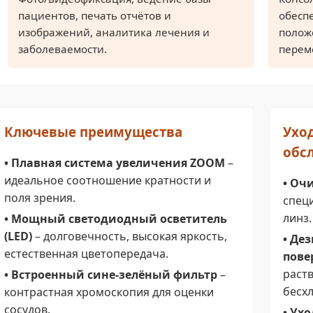
пациентов, печать отчётов и
обесп
изображений, аналитика лечения и
положе
заболеваемости.
перем
Ключевые преимущества
Ухо
обс
• Плавная система увеличения ZOOM
–
идеальное соотношение кратности и
• Оч
поля зрения.
спец
линз.
• Мощный светодиодный осветитель
(LED)
– долговечность, высокая яркость,
• Де
естественная цветопередача.
пове
раст
• Встроенный сине-зелёный фильтр
–
бесх
контрастная хромоскопия для оценки
сосудов.
• Ух