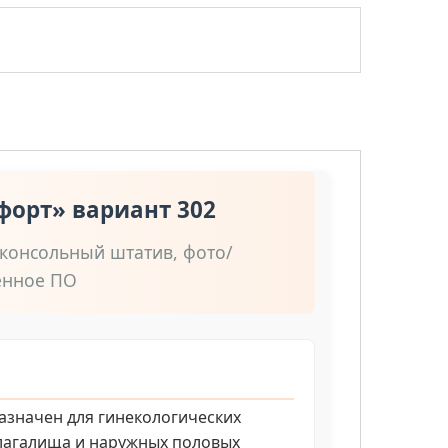
форт» вариант 302
консольный штатив, фото/
енное ПО
азначен для гинекологических
влагалища и наружных половых