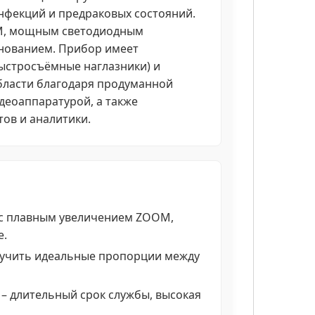
инфекций и предраковых состояний.
M, мощным светодиодным
нованием. Прибор имеет
быстросъёмные наглазники) и
бласти благодаря продуманной
деоаппаратурой, а также
ов и аналитики.
с плавным увеличением ZOOM,
е.
лучить идеальные пропорции между
– длительный срок службы, высокая