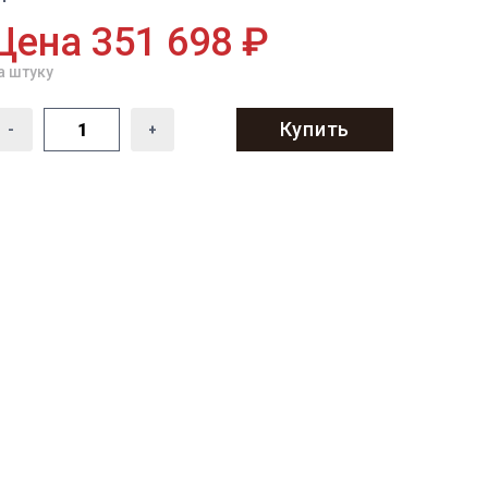
Цена 351 698 ₽
а штуку
Купить
-
+