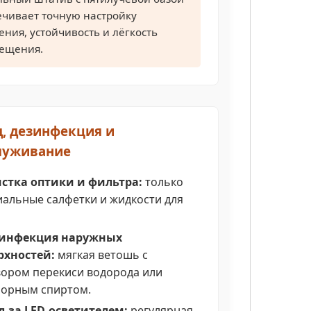
ечивает точную настройку
ния, устойчивость и лёгкость
ещения.
д, дезинфекция и
луживание
истка оптики и фильтра:
только
иальные салфетки и жидкости для
зинфекция наружных
рхностей:
мягкая ветошь с
вором перекиси водорода или
лорным спиртом.
од за LED-осветителем:
регулярная