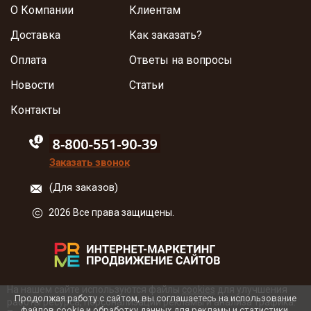
О Компании
Клиентам
Доставка
Как заказать?
Оплата
Ответы на вопросы
Новости
Статьи
Контакты
88005555550
Заказать звонок
(Для заказов)
2026 Все права защищены.
На нашем сайте используются файлы
cookies
для улучшения
Продолжая работу с сайтом, вы соглашаетесь на использование
работы ресурса, персонализации рекламы и анализа трафика.
файлов cookie и обработку данных для рекламы и статистики.