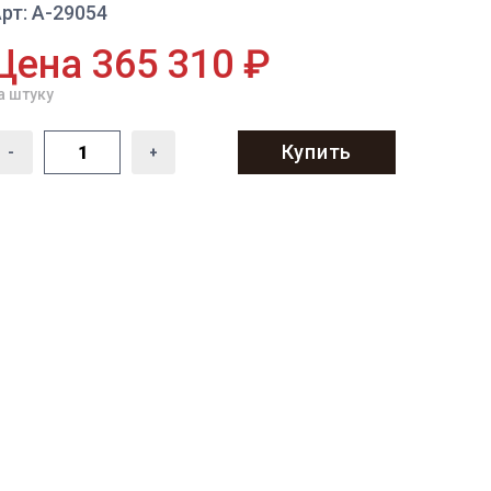
рт: A-29054
Цена 365 310 ₽
а штуку
Купить
-
+