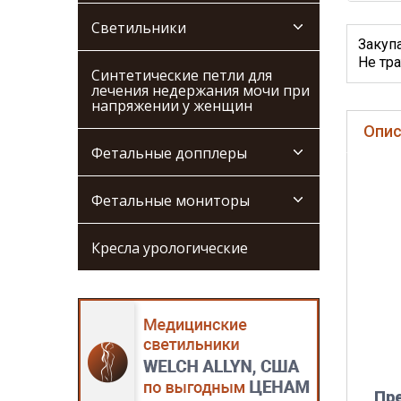
Светильники
Закуп
Не тра
Синтетические петли для
лечения недержания мочи при
напряжении у женщин
Опис
Фетальные допплеры
Фетальные мониторы
Кресла урологические
Пр