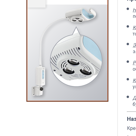
Н
п
К
т
Э
э
Р
о
К
у
Д
б
На
Кре