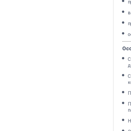
п
в
п
о
Ос
С
д
С
к
П
П
п
Н