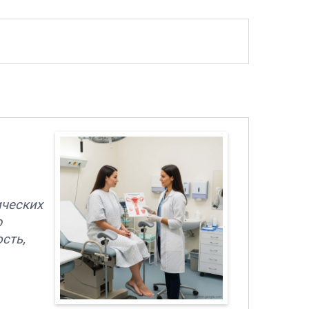
ических
ю
сть,