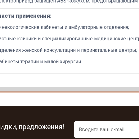
лектропривод защищен ABS-кожухом, предотвращающим з
ласти применения:
инекологические кабинеты и амбулаторные отделения;
астные клиники и специализированные медицинские цент
тделения женской консультации и перинатальные центры;
абинеты терапии и малой хирургии.
идки, предложения!