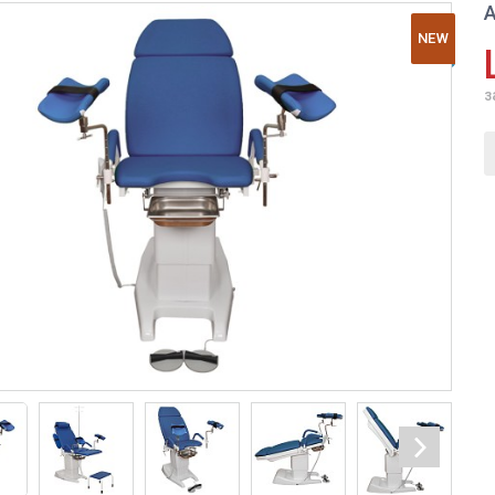
А
NEW
з