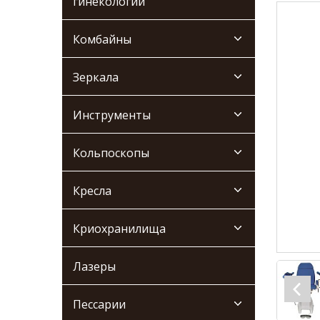
гинекологии
Комбайны
Зеркала
Инструменты
Кольпоскопы
Кресла
Криохранилища
Лазеры
Пессарии