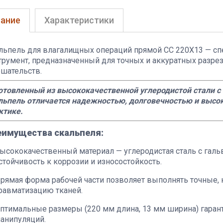
ание
Характеристики
льпель для влагалищных операций прямой СС 220Х13 — с
трумент, предназначенный для точных и аккуратных разре
шательств.
отовленный из высококачественной углеродистой стали с
льпель отличается надежностью, долговечностью и высо
ктике.
еимущества скальпеля:
ысококачественный материал — углеродистая сталь с гал
стойчивость к коррозии и износостойкость.
рямая форма рабочей части позволяет выполнять точные,
равматизацию тканей.
птимальные размеры (220 мм длина, 13 мм ширина) гаран
анипуляций.