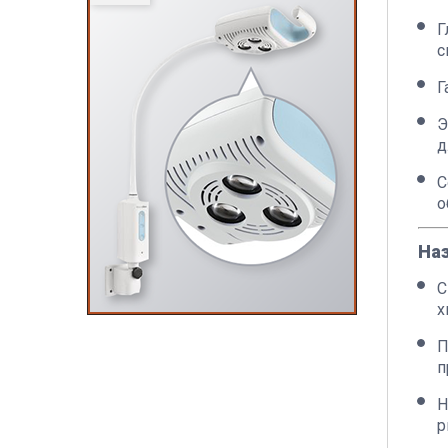
Г
с
Г
Э
д
С
о
Наз
С
х
П
п
Н
р