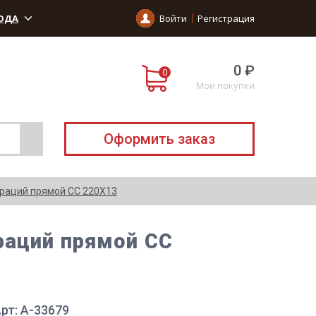
ОДА
Войти
Регистрация
0 ₽
Мои покупки
Оформить заказ
раций прямой СС 220Х13
раций прямой СС
рт: А-33679