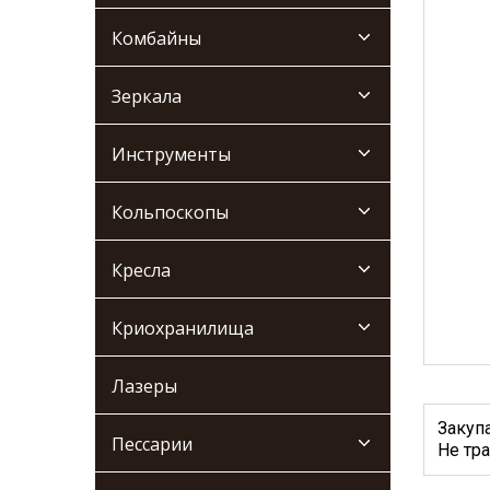
Комбайны
Зеркала
Инструменты
Кольпоскопы
Кресла
Криохранилища
Лазеры
Закуп
Пессарии
Не тра