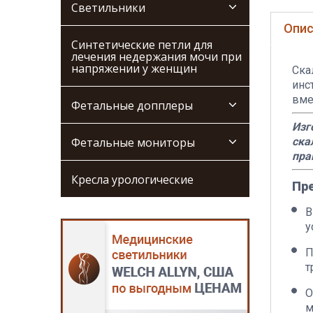
Светильники
Опис
Синтетические петли для
лечения недержания мочи при
напряжении у женщин
Ска
инс
вме
Фетальные допплеры
Изг
Фетальные мониторы
ска
пра
Кресла урологические
Пр
В
у
П
т
О
м