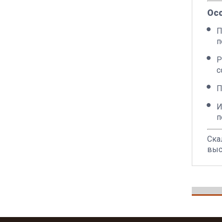
Ос
П
п
Р
с
П
И
п
Ска
выс