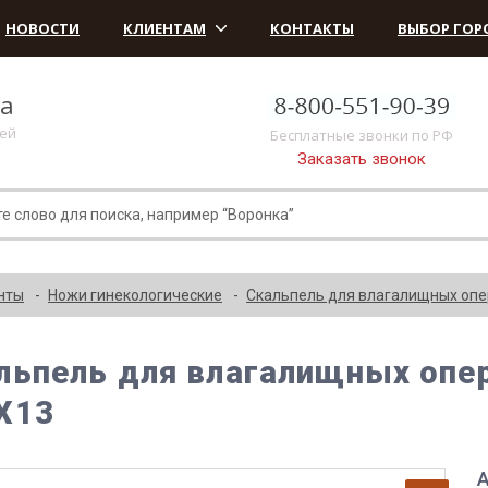
НОВОСТИ
КЛИЕНТАМ
КОНТАКТЫ
ВЫБОР ГОР
ка
лей
Бесплатные звонки по РФ
Заказать звонок
нты
Ножи гинекологические
Скальпель для влагалищных опе
льпель для влагалищных опе
Х13
А