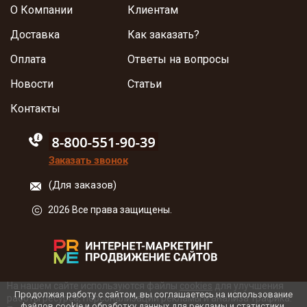
О Компании
Клиентам
Доставка
Как заказать?
Оплата
Ответы на вопросы
Новости
Статьи
Контакты
88005555550
Заказать звонок
(Для заказов)
2026 Все права защищены.
На нашем сайте используются файлы
cookies
для улучшения
Продолжая работу с сайтом, вы соглашаетесь на использование
работы ресурса, персонализации рекламы и анализа трафика.
файлов cookie и обработку данных для рекламы и статистики.