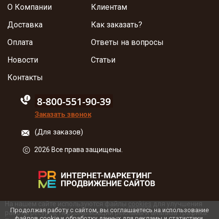
О Компании
Клиентам
Доставка
Как заказать?
Оплата
Ответы на вопросы
Новости
Статьи
Контакты
88005555550
Заказать звонок
(Для заказов)
2026 Все права защищены.
На нашем сайте используются файлы
cookies
для улучшения
Продолжая работу с сайтом, вы соглашаетесь на использование
работы ресурса, персонализации рекламы и анализа трафика.
файлов cookie и обработку данных для рекламы и статистики.