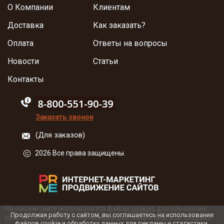
О Компании
Клиентам
Доставка
Как заказать?
Оплата
Ответы на вопросы
Новости
Статьи
Контакты
88005555550
Заказать звонок
(Для заказов)
2026 Все права защищены.
На нашем сайте используются файлы
cookies
для улучшения
Продолжая работу с сайтом, вы соглашаетесь на использование
работы ресурса, персонализации рекламы и анализа трафика.
файлов cookie и обработку данных для рекламы и статистики.