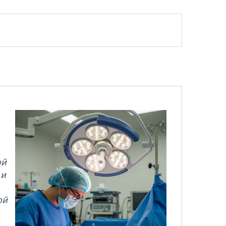
ой
 и
ой