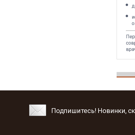
д
и
о
Пер
сов
вра
Подпишитесь! Новинки, ск