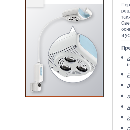
Пер
реш
так
Све
осн
и у
Пр
И
н
Р
В
Э
Э
К
С