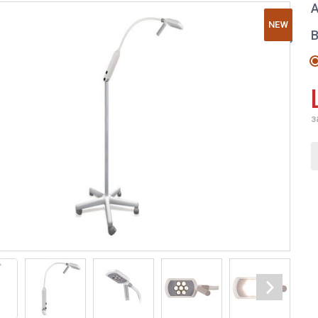
А
NEW
з