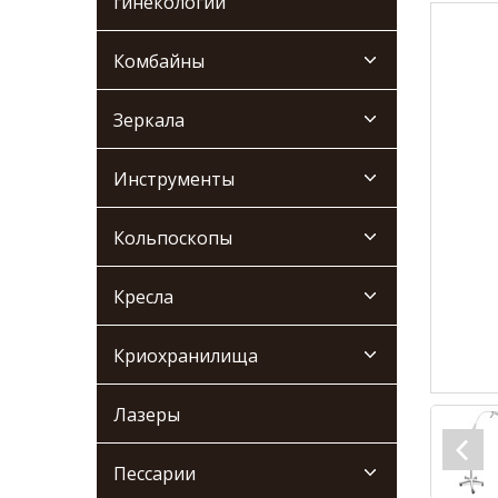
гинекологии
Комбайны
Зеркала
Инструменты
Кольпоскопы
Кресла
Криохранилища
Лазеры
Пессарии