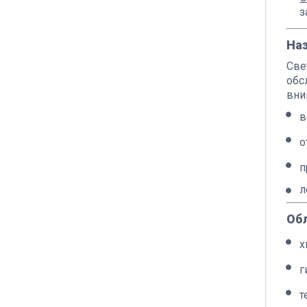
з
На
Све
обс
вни
в
о
п
л
Об
х
г
т