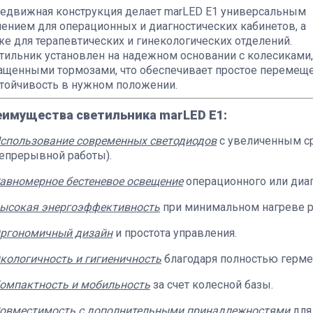
едвижная конструкция делает marLED E1 универсальным
ением для операционных и диагностических кабинетов, а
же для терапевтических и гинекологических отделений.
тильник установлен на надежном основании с колесиками,
ащенными тормозами, что обеспечивает простое перемещ
стойчивость в нужном положении.
еимущества светильника marLED E1:
спользование современных светодиодов
с увеличенным ср
епрерывной работы).
авномерное бестеневое освещение
операционного или диаг
ысокая энергоэффективность
при минимальном нагреве р
ргономичный дизайн
и простота управления.
кологичность и гигиеничность
благодаря полностью герме
омпактность и мобильность
за счет колесной базы.
овместимость с дополнительными принадлежностями
для