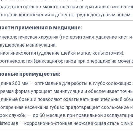
оддержка органов малого таза при оперативных вмешател
онтроль кровотечений и доступ к труднодоступным зонам.
ласти применения в медицине:
инекологическая хирургия (гистерэктомия, удаление кист и
кушерские манипуляции.
нкогинекология (удаление шейки матки, кольпотомия).
рогинекология (фиксация органов при операциях на мочеп
новные преимущества:
лина 260 мм — оптимальна для работы в глубоколежащих 
рямая форма упрощает манипуляции и обеспечивает точны
линные бранши позволяют охватывать значительный объе
оперечная насечка на губках предотвращает скольжение 
рок службы — до 60 месяцев при правильной эксплуатации
атериал — коррозионно-стойкая нержавеющая сталь с выс