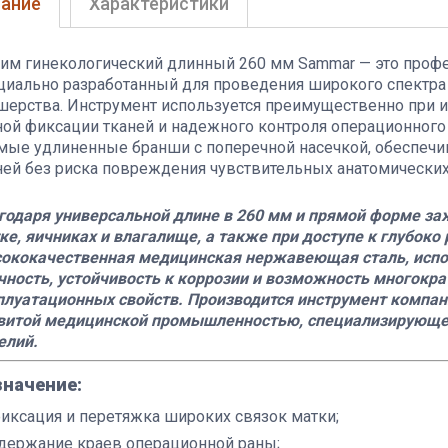
ание
Характеристики
им гинекологический длинный 260 мм Sammar — это профе
циально разработанный для проведения широкого спектра 
шерства. Инструмент используется преимущественно при
ной фиксации тканей и надежного контроля операционного
мые удлиненные бранши с поперечной насечкой, обеспечи
ней без риска повреждения чувствительных анатомических 
годаря универсальной длине в 260 мм и прямой форме за
ке, яичниках и влагалище, а также при доступе к глубок
ококачественная медицинская нержавеющая сталь, испол
чность, устойчивость к коррозии и возможность многокра
плуатационных свойств. Производится инструмент компан
витой медицинской промышленностью, специализирующей
елий.
значение:
иксация и перетяжка широких связок матки;
держание краев операционной раны;