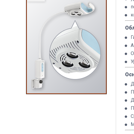
п
к
Об
Г
А
О
У
Ос
Д
П
Д
П
С
М