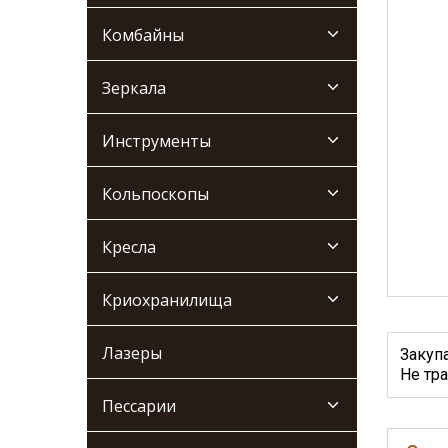
Комбайны
Зеркала
Инструменты
Кольпоскопы
Кресла
Криохранилища
Лазеры
Закуп
Не тра
Пессарии