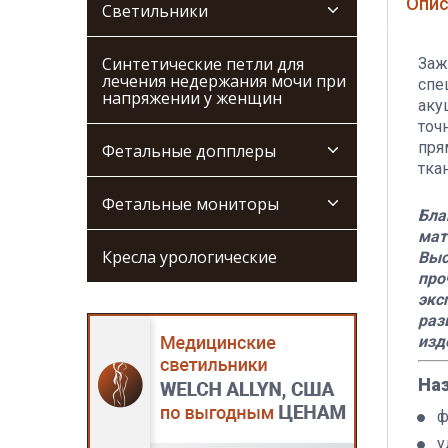
Опис
Светильники
Синтетические петли для
Заж
лечения недержания мочи при
спе
напряжении у женщин
аку
точ
пря
Фетальные допплеры
тка
Фетальные мониторы
Бла
мат
Кресла урологические
Выс
про
экс
раз
изд
На
ф
у