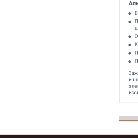
Ал
В
П
д
О
К
П
Л
Заж
и ш
эле
исс