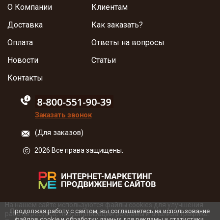
О Компании
Клиентам
Доставка
Как заказать?
Оплата
Ответы на вопросы
Новости
Статьи
Контакты
88005555550
Заказать звонок
(Для заказов)
2026 Все права защищены.
На нашем сайте используются файлы
cookies
для улучшения
Продолжая работу с сайтом, вы соглашаетесь на использование
работы ресурса, персонализации рекламы и анализа трафика.
файлов cookie и обработку данных для рекламы и статистики.